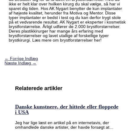
ikke er helt klar over hvilken kirurg du skal vælge, så har vi
sparet dig tiden. Hos AK Nygart benytter de kun implantater
af højeste kvalitet, herunder fra Motiva og Mentor. Disse
typer implantater er bedst i test og du kan derfor trygt stole
på et vedvarende resultat. AK Nygart er eksperter i kosmetisk
brystforstørrelse. Årligt udfører de 2.000 brystforstørrelser.
Deres plastikkirurger har mange års erfaring med
brystforstørrelser og lavet utallige af forskellige typer
brystkirurgi. Læs mere om brystforstørrelser her!
←
Forrige Indlæg
Næste Indlæg
→
Relaterede artikler
Danske kunstnere, der hittede eller floppede
i USA
Jeg har lige læst en artikel på en internetavis, der
omhandlede danske artister, der havde forsøgt at…