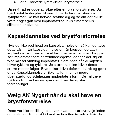
Har du hævede lymfekirtler i brysterne?
Disse 4 råd er gode at følge efter en brystforstørrelse. Du
bør kontakte din plastikkirurg, hvis du får ovenstående
symptomer. De kan herved scanne dig og se om der skulle
være noget galt med implantaterne, hvis eksempelvis
silikonen er sivet ud.
Kapseldannelse ved brystforstørrelse
Hvis du ikke ved hvad en kapseldannelse er, så kan du læse
dette afsnit. En kapseldannelse er når kroppen opfatter
implantatet som værende et fremmedlegeme. Fordi kroppen
ser implantatet som et fremmedlegeme, danner der sig en
tynd kapsel omkring implantatet. Som tiden går vil kapslen
bliver tykkere og tykkere. Jo større kapslen bliver desto
større mener følger. Brystet kan blive deformt, hårdt og gøre
ondt. Kapseldannelse er ikke farligt, men er meget
ubehageligt og ødelægger implantatets form. Det vil være
nødvendigt med en ny operation hvis der opstår
forkapslinger.
Vælg AK Nygart når du skal have en
brystforstørrelse
Dette var blot en lille guide over, hvad du bør overveje inden
du beslutter dig for at få lavet en brystforstørrelse. Hvis du