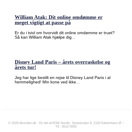
William Atak: Dit online omdømme er
meget vigtigt at passe på
Er du i tvivl om hvorvidt dit online omdømme er truet?
Så kan William Atak hjælpe dig…
Disney Land Paris – årets overraskelse og
årets tur!
Jeg har lige bestilt en rejse til Disney Land Paris i al
hemmelighed! Min kone ved ikke…
© 2026 Alverden.dk - En del af ATAK Nordic, Strandvejen 8, 2100 København Ø –
Tlf.: 3510 5050