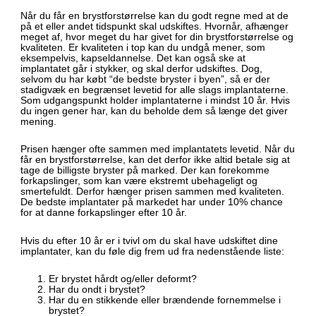
Når du får en brystforstørrelse kan du godt regne med at de
på et eller andet tidspunkt skal udskiftes. Hvornår, afhænger
meget af, hvor meget du har givet for din brystforstørrelse og
kvaliteten. Er kvaliteten i top kan du undgå mener, som
eksempelvis, kapseldannelse. Det kan også ske at
implantatet går i stykker, og skal derfor udskiftes. Dog,
selvom du har købt “de bedste bryster i byen”, så er der
stadigvæk en begrænset levetid for alle slags implantaterne.
Som udgangspunkt holder implantaterne i mindst 10 år. Hvis
du ingen gener har, kan du beholde dem så længe det giver
mening.
Prisen hænger ofte sammen med implantatets levetid. Når du
får en brystforstørrelse, kan det derfor ikke altid betale sig at
tage de billigste bryster på marked. Der kan forekomme
forkapslinger, som kan være ekstremt ubehageligt og
smertefuldt. Derfor hænger prisen sammen med kvaliteten.
De bedste implantater på markedet har under 10% chance
for at danne forkapslinger efter 10 år.
Hvis du efter 10 år er i tvivl om du skal have udskiftet dine
implantater, kan du føle dig frem ud fra nedenstående liste:
Er brystet hårdt og/eller deformt?
Har du ondt i brystet?
Har du en stikkende eller brændende fornemmelse i
brystet?