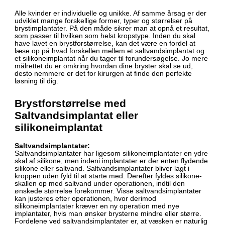
Alle kvinder er individuelle og unikke. Af samme årsag er der
udviklet mange forskellige former, typer og størrelser på
brystimplantater. På den måde sikrer man at opnå et resultat,
som passer til hvilken som helst kropstype. Inden du skal
have lavet en brystforstørrelse, kan det være en fordel at
læse op på hvad forskellen mellem et saltvandsimplantat og
et silikoneimplantat når du tager til forundersøgelse. Jo mere
målrettet du er omkring hvordan dine bryster skal se ud,
desto nemmere er det for kirurgen at finde den perfekte
løsning til dig.
Brystforstørrelse med
Saltvandsimplantat eller
silikoneimplantat
Saltvandsimplantater:
Saltvandsimplantater har ligesom silikoneimplantater en ydre
skal af silikone, men indeni implantater er der enten flydende
silikone eller saltvand. Saltvandsimplantater bliver lagt i
kroppen uden fyld til at starte med. Derefter fyldes silikone-
skallen op med saltvand under operationen, indtil den
ønskede størrelse forekommer. Visse saltvandsimplantater
kan justeres efter operationen, hvor derimod
silikoneimplantater kræver en ny operation med nye
implantater, hvis man ønsker brysterne mindre eller større.
Fordelene ved saltvandsimplantater er, at væsken er naturlig