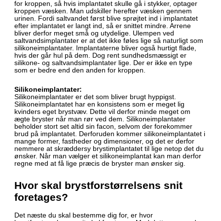
for kroppen, så hvis implantatet skulle gå i stykker, optager
kroppen væsken. Man udskiller herefter væsken gennem
urinen. Fordi saltvandet først blive sprøjtet ind i implantatet
efter implantatet er langt ind, så er snittet mindre. Arrene
bliver derfor meget små og utydelige. Ulempen ved
saltvandsimplantater er at det ikke føles lige så naturligt som
silikoneimplantater. Implantaterne bliver også hurtigt flade,
hvis der går hul på dem. Dog rent sundhedsmæssigt er
silikone- og saltvandsimplantater lige. Der er ikke en type
som er bedre end den anden for kroppen.
Silikoneimplantater:
Silikoneimplantater er det som bliver brugt hyppigst.
Silikoneimplantatet har en konsistens som er meget lig
kvinders eget brystvæv. Dette vil derfor minde meget om
ægte bryster når man rør ved dem. Silikoneimplantater
beholder stort set altid sin facon, selvom der forekommer
brud på implantatet. Derforuden kommer silikoneimplantatet i
mange former, fastheder og dimensioner, og det er derfor
nemmere at skræddersy brystimplantatet til lige netop det du
ønsker. Når man vælger et silikoneimplantat kan man derfor
regne med at få lige præcis de bryster man ønsker sig.
Hvor skal brystforstørrelsens snit
foretages?
Det næste du skal bestemme dig for, er hvor