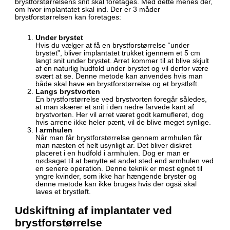
brystforstørrelsens snit skal foretages. Med dette menes der,
om hvor implantatet skal ind. Der er 3 måder
brystforstørrelsen kan foretages:
Under brystet
Hvis du vælger at få en brystforstørrelse “under
brystet”, bliver implantatet trukket igennem et 5 cm
langt snit under brystet. Arret kommer til at blive skjult
af en naturlig hudfold under brystet og vil derfor være
svært at se. Denne metode kan anvendes hvis man
både skal have en brystforstørrelse og et brystløft.
Langs brystvorten
En brystforstørrelse ved brystvorten foregår således,
at man skærer et snit i den nedre farvede kant af
brystvorten. Her vil arret været godt kamufleret, dog
hvis arrene ikke heler pænt, vil de blive meget synlige.
I armhulen
Når man får brystforstørrelse gennem armhulen får
man næsten et helt usynligt ar. Det bliver diskret
placeret i en hudfold i armhulen. Dog er man er
nødsaget til at benytte et andet sted end armhulen ved
en senere operation. Denne teknik er mest egnet til
yngre kvinder, som ikke har hængende bryster og
denne metode kan ikke bruges hvis der også skal
laves et brystløft.
Udskiftning af implantater ved
brystforstørrelse