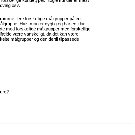
 forskellige kundetyper. Nogle kunder er mest
 udvalg osv.
 ramme flere forskellige målgrupper på én
målgruppe. Hvis man er dygtig og har en klar
igte mod forskellige målgrupper med forskellige
tilfælde være vanskeligt, da det kan være
kelte målgrupper og den dertil tilpassede
ture?