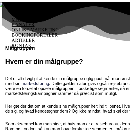
Gå
til
indholdet
FORSIDE
MÅLGRUPPER
KANALER
ONLINE MARKETING
BOOKINGPORTALER
ARTIKLER
KONTAKT
Målgruppen
Hvem er din målgruppe?
Det er altid vigtigt at kende sin målgruppe rigtig godt, når man øn
med sin
markedsføring
. Dette gælder naturligvis også i rejsebran
være en fordel at opdele målgruppen i forskellige segmenter, så e
markedsføringskampagner rammer så præcist som muligt.
Her gælder det om at kende sine målgrupper helt ind til benet. Hv
de sig, og hvad kendetegner dem? Og ikke mindst: hvad skal der til
Som eksempel kan man sige, at hvis man er et rejsebureau, der sæl
Rom og London, så kan man have forskellige segmenter i målgrup