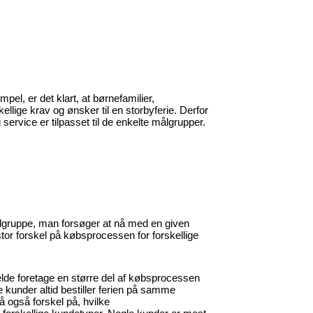
pel, er det klart, at børnefamilier,
kellige krav og ønsker til en storbyferie. Derfor
g service er tilpasset til de enkelte målgrupper.
gruppe, man forsøger at nå med en given
r forskel på købsprocessen for forskellige
ælde foretage en større del af købsprocessen
kunder altid bestiller ferien på samme
å også forskel på, hvilke