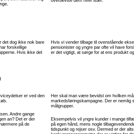
overbevise dem hver især.
ange.
r det dog ikke nok bare
Hvis vi vender tilbage til ovenstående eksem
ar forskellige
pensionister og yngre par ofte vil have fors
upperne. Hvis ikke det
er det vigtigt, at sørge for at ens produkt o
n
rviceydelser er ved den
Her skal man være bevidst om hvilken mål
køb.
markedsføringskampagne. Der er nemlig sto
målgrupper.
rejsen. Andre gange
en an? Det er der
Eksempelvis vil yngre kunder i mange tilf
e nærmere på de
på egen hånd, mens nogle tilbagevendende 
tidspunkt og rejser osv. Dermed er der alts