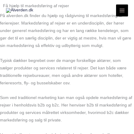
Gå
Få hjælp til markedsføring af rejser
til
På alverden.dk finder du hjælp og rådgivning til markedsføring af
indholdet
ferierejser. Markedsføring af rejser er en underdisciplin, der hører
under generel markedsføring og har en lang række kendetegn, som
gør det til en særlig disciplin, der er vigtig at mestre, hvis man vil gøre
sin markedsføring så effektiv og udbytterig som muligt.
Typisk dækker begrebet over de mange forskellige aktører, som
sælger produkter og services relateret til rejser. Det kan både være
traditionelle rejsebureauer, men også andre aktører som hoteller,
ferieresorts, fly- og busselskaber osv.
Som ved traditionel marketing kan man også opdele markedsføring af
rejser i henholdsvis b2b og b2c. Her henviser b2b til markedsføring af
produkter og services målrettet virksomheder, hvorimod b2c dækker
markedsføring og salg til private.