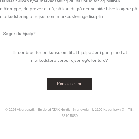
Uanset hvilken type markedsføring du har brug for og hvilken
målgruppe, du prøver at nå, så kan du på denne side blive klogere på
markedsføring af rejser som markedsføringsdisciplin.
Søger du hjælp?
Er der brug for en konsulent til at hjælpe Jer i gang med at
markedsføre Jeres rejser og/eller ture?
Kontakt os nu
© 2026 Alverden.dk - En del af ATAK Nordic, Strandvejen 8, 2100 København Ø – Tlf.:
3510 5050