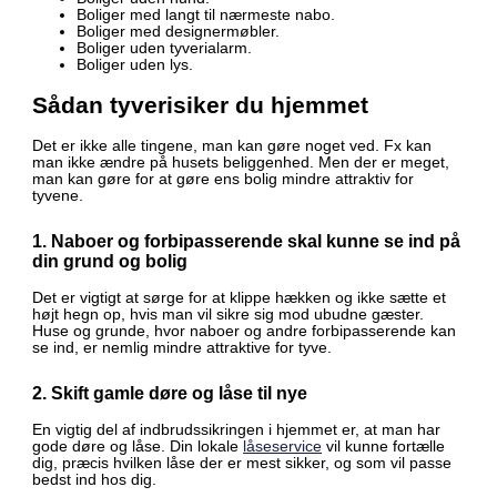
Boliger med langt til nærmeste nabo.
Boliger med designermøbler.
Boliger uden tyverialarm.
Boliger uden lys.
Sådan tyverisiker du hjemmet
Det er ikke alle tingene, man kan gøre noget ved. Fx kan
man ikke ændre på husets beliggenhed. Men der er meget,
man kan gøre for at gøre ens bolig mindre attraktiv for
tyvene.
1. Naboer og forbipasserende skal kunne se ind på
din grund og bolig
Det er vigtigt at sørge for at klippe hækken og ikke sætte et
højt hegn op, hvis man vil sikre sig mod ubudne gæster.
Huse og grunde, hvor naboer og andre forbipasserende kan
se ind, er nemlig mindre attraktive for tyve.
2. Skift gamle døre og låse til nye
En vigtig del af indbrudssikringen i hjemmet er, at man har
gode døre og låse. Din lokale
låseservice
vil kunne fortælle
dig, præcis hvilken låse der er mest sikker, og som vil passe
bedst ind hos dig.