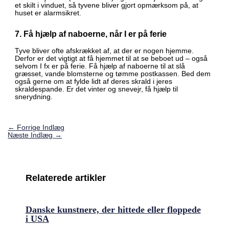
et skilt i vinduet, så tyvene bliver gjort opmærksom på, at
huset er alarmsikret.
7. Få hjælp af naboerne, når I er på ferie
Tyve bliver ofte afskrækket af, at der er nogen hjemme.
Derfor er det vigtigt at få hjemmet til at se beboet ud – også
selvom I fx er på ferie. Få hjælp af naboerne til at slå
græsset, vande blomsterne og tømme postkassen. Bed dem
også gerne om at fylde lidt af deres skrald i jeres
skraldespande. Er det vinter og snevejr, få hjælp til
snerydning.
←
Forrige Indlæg
Næste Indlæg
→
Relaterede artikler
Danske kunstnere, der hittede eller floppede
i USA