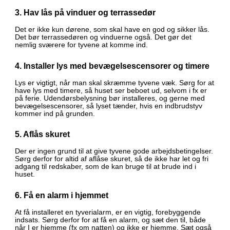
3. Hav lås på vinduer og terrassedør
Det er ikke kun dørene, som skal have en god og sikker lås.
Det bør terrassedøren og vinduerne også. Det gør det
nemlig sværere for tyvene at komme ind.
4. Installer lys med bevægelsescensorer og timere
Lys er vigtigt, når man skal skræmme tyvene væk. Sørg for at
have lys med timere, så huset ser beboet ud, selvom i fx er
på ferie. Udendørsbelysning bør installeres, og gerne med
bevægelsescensorer, så lyset tænder, hvis en indbrudstyv
kommer ind på grunden.
5. Aflås skuret
Der er ingen grund til at give tyvene gode arbejdsbetingelser.
Sørg derfor for altid af aflåse skuret, så de ikke har let og fri
adgang til redskaber, som de kan bruge til at brude ind i
huset.
6. Få en alarm i hjemmet
At få installeret en tyverialarm, er en vigtig, forebyggende
indsats. Sørg derfor for at få en alarm, og sæt den til, både
når I er hjemme (fx om natten) og ikke er hjemme. Sæt også