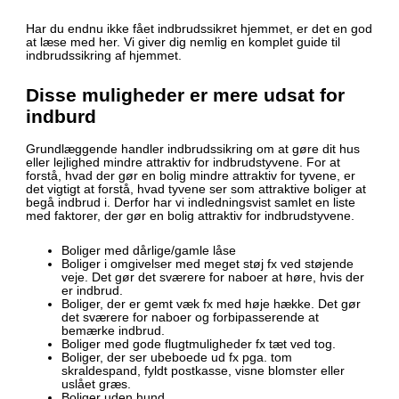
Har du endnu ikke fået indbrudssikret hjemmet, er det en god
at læse med her. Vi giver dig nemlig en komplet guide til
indbrudssikring af hjemmet.
Disse muligheder er mere udsat for
indburd
Grundlæggende handler indbrudssikring om at gøre dit hus
eller lejlighed mindre attraktiv for indbrudstyvene. For at
forstå, hvad der gør en bolig mindre attraktiv for tyvene, er
det vigtigt at forstå, hvad tyvene ser som attraktive boliger at
begå indbrud i. Derfor har vi indledningsvist samlet en liste
med faktorer, der gør en bolig attraktiv for indbrudstyvene.
Boliger med dårlige/gamle låse
Boliger i omgivelser med meget støj fx ved støjende
veje. Det gør det sværere for naboer at høre, hvis der
er indbrud.
Boliger, der er gemt væk fx med høje hække. Det gør
det sværere for naboer og forbipasserende at
bemærke indbrud.
Boliger med gode flugtmuligheder fx tæt ved tog.
Boliger, der ser ubeboede ud fx pga. tom
skraldespand, fyldt postkasse, visne blomster eller
uslået græs.
Boliger uden hund.