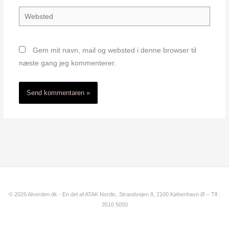
Websted
Gem mit navn, mail og websted i denne browser til
næste gang jeg kommenterer.
© 2026 Alverden.dk - En del af ATAK Nordic, Strandvejen 8, 2100 København Ø – Tlf.:
3510 5050