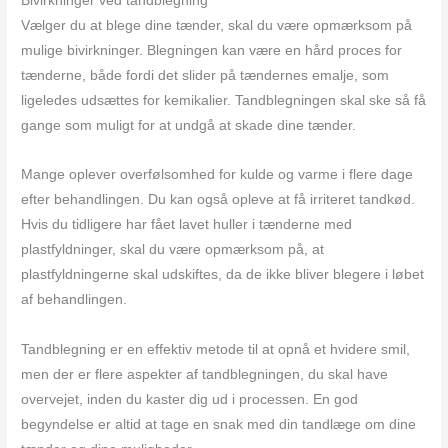
Bivirkninger ved tandblegning
Vælger du at blege dine tænder, skal du være opmærksom på
mulige bivirkninger. Blegningen kan være en hård proces for
tænderne, både fordi det slider på tændernes emalje, som
ligeledes udsættes for kemikalier. Tandblegningen skal ske så få
gange som muligt for at undgå at skade dine tænder.
Mange oplever overfølsomhed for kulde og varme i flere dage
efter behandlingen. Du kan også opleve at få irriteret tandkød.
Hvis du tidligere har fået lavet huller i tænderne med
plastfyldninger, skal du være opmærksom på, at
plastfyldningerne skal udskiftes, da de ikke bliver blegere i løbet
af behandlingen.
Tandblegning er en effektiv metode til at opnå et hvidere smil,
men der er flere aspekter af tandblegningen, du skal have
overvejet, inden du kaster dig ud i processen. En god
begyndelse er altid at tage en snak med din tandlæge om dine