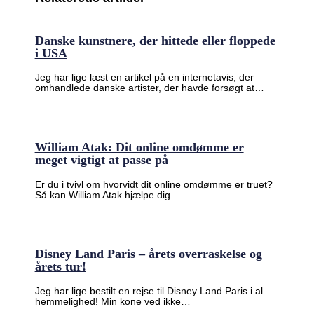
Danske kunstnere, der hittede eller floppede
i USA
Jeg har lige læst en artikel på en internetavis, der
omhandlede danske artister, der havde forsøgt at…
William Atak: Dit online omdømme er
meget vigtigt at passe på
Er du i tvivl om hvorvidt dit online omdømme er truet?
Så kan William Atak hjælpe dig…
Disney Land Paris – årets overraskelse og
årets tur!
Jeg har lige bestilt en rejse til Disney Land Paris i al
hemmelighed! Min kone ved ikke…