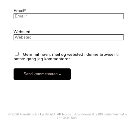
Email*
Websted
Gem mit navn, mail og websted i denne browser til
næste gang jeg kommenterer.
© 2026 Alverden.dk - En del af ATAK Nordic, Strandvejen 8, 2100 København Ø –
Tlf.: 3510 5050