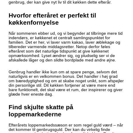
genbrug, der kan give nyt liv til dit køkken dette efterår.
Hvorfor efteråret er perfekt til
køkkenfornyelse
Når sommeren ebber ud, og vi begynder at tilbringe mere tid
indendørs, er køkkenet et centralt samlingspunktet for
familien. Det er her, vi laver varm kakao, laver æblekage og
tilbereder varmende middagsretter. Netop derfor føles
efteråret som det naturlige tidspunkt at give køkkenet
opmærksomhed. Lyset ændrer sig, og pludselig ser vi de
afskallede låger og den slidte bordplade med andre øjne.
Genbrug handler ikke kun om at spare penge, selvom det
naturligvis er en velkommen bonus. Det handler i høj grad
om bæredygtighed og om at skabe noget unikt, som afspejler
din personlige stil. Dit køkken fortjener at være mere end
bare funktionelt, det skal være et rum, der inspirerer og giver
glæde hver eneste dag.
Find skjulte skatte på
loppemarkederne
Efterårets loppemarkedssæson er som regel guld værd – når
det kommer til genbrugsguld. Der kan du virkelig finde