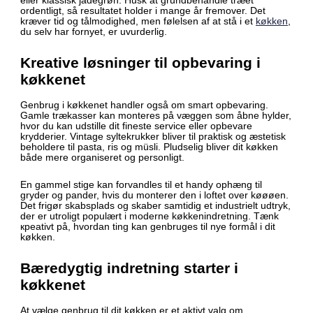
eller klassisk jadegrøn. Husk at grundbehandle træet
ordentligt, så resultatet holder i mange år fremover. Det
kræver tid og tålmodighed, men følelsen af at stå i et
køkken
,
du selv har fornyet, er uvurderlig.
Kreative løsninger til opbevaring i
køkkenet
Genbrug i køkkenet handler også om smart opbevaring.
Gamle trækasser kan monteres på væggen som åbne hylder,
hvor du kan udstille dit fineste service eller opbevare
krydderier. Vintage syltekrukker bliver til praktisk og æstetisk
beholdere til pasta, ris og müsli. Pludselig bliver dit køkken
både mere organiseret og personligt.
En gammel stige kan forvandles til et handy ophæng til
gryder og pander, hvis du monterer den i loftet over køøøen.
Det frigør skabsplads og skaber samtidig et industrielt udtryk,
der er utroligt populært i moderne køkkenindretning. Tænk
креativt på, hvordan ting kan genbruges til nye formål i dit
køkken.
Bæredygtig indretning starter i
køkkenet
At vælge genbrug til dit køkken er et aktivt valg om