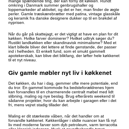
mange spændende ting, der kan forny dit køkken. Rundt
omkring i Danmark summer genbrugshaller og
loppemarkeder af aktivitet, og det er her, man finder de ægte
perler. Gamle træskærebrætter med patina, vintage glasskåle
og keramik fra danske designere dukker op til en brøkdel af
nyprisen.
Når du går på skattejagt, er det vigtigt at have en plan for dit
køkken. Hvilke farver dominerer? Hvilket udtryk søger du?
Rustikt landkøkken eller skandinavisk minimalisme? Med et
klart billede bliver det lettere at finde genstande, der passer
ind i helheden. Et enkelt fund, som et smukt gammelt
apotekerskab, kan blive det blikfang, der løfter hele køkkenet
til et nyt niveau.
Giv gamle møbler nyt liv i køkkenet
Det køkken, du har i dag, gemmer ofte mere potentiale, end
du tror. En gammel kommode fra bedsteforældrenes hjem
kan forvandles til en charmerende centralt møbel med lidt
slibning, maling og nye beslag. Brug efterårets weekend til
sådanne projekter, hvor du kan arbejde i garagen eller i det
fri, mens vejret stadig tillader det.
Maling er dit stærkeste våben, når det handler om at
forvandle køkkenet. Køkkenlåger i slidte nuancer kan få nyt
liv med moderne farver som dyb petroleum, varm terracotta