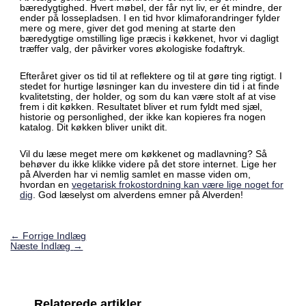
bæredygtighed. Hvert møbel, der får nyt liv, er ét mindre, der
ender på lossepladsen. I en tid hvor klimaforandringer fylder
mere og mere, giver det god mening at starte den
bæredygtige omstilling lige præcis i køkkenet, hvor vi dagligt
træffer valg, der påvirker vores økologiske fodaftryk.
Efteråret giver os tid til at reflektere og til at gøre ting rigtigt. I
stedet for hurtige løsninger kan du investere din tid i at finde
kvalitetsting, der holder, og som du kan være stolt af at vise
frem i dit køkken. Resultatet bliver et rum fyldt med sjæl,
historie og personlighed, der ikke kan kopieres fra nogen
katalog. Dit køkken bliver unikt dit.
Vil du læse meget mere om køkkenet og madlavning? Så
behøver du ikke klikke videre på det store internet. Lige her
på Alverden har vi nemlig samlet en masse viden om,
hvordan en
vegetarisk frokostordning kan være lige noget for
dig
. God læselyst om alverdens emner på Alverden!
←
Forrige Indlæg
Næste Indlæg
→
Relaterede artikler